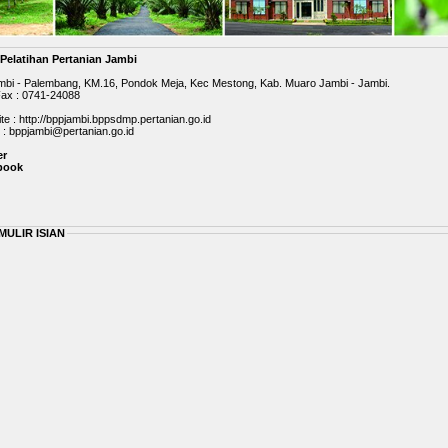
 Pelatihan Pertanian Jambi
ambi - Palembang, KM.16, Pondok Meja, Kec Mestong, Kab. Muaro Jambi - Jambi.
Fax : 0741-24088
e : http://bppjambi.bppsdmp.pertanian.go.id
 :
bppjambi@pertanian.go.id
er
book
ULIR ISIAN