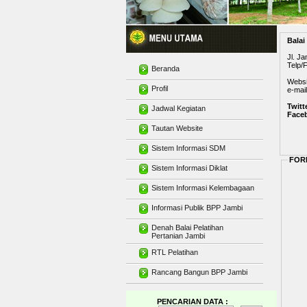
Balai
Jl. J
Telp/
Beranda
Websit
Profil
e-mail
Twitt
Jadwal Kegiatan
Face
Tautan Website
Sistem Informasi SDM
FORM
Sistem Informasi Diklat
Sistem Informasi Kelembagaan
Informasi Publik BPP Jambi
Denah Balai Pelatihan
Pertanian Jambi
RTL Pelatihan
Rancang Bangun BPP Jambi
PENCARIAN DATA :