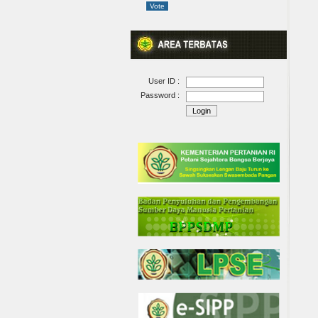
User ID :
Password :