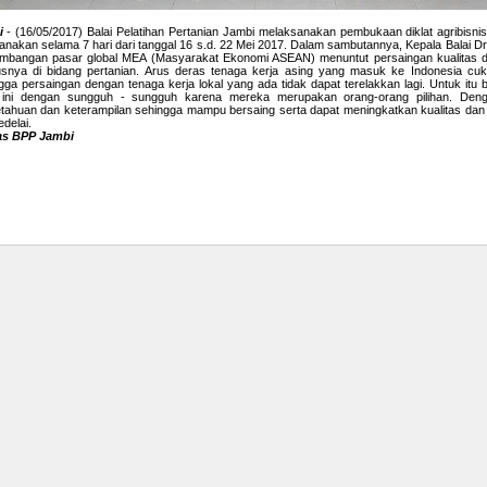
i
- (16/05/2017) Balai Pelatihan Pertanian Jambi melaksanakan pembukaan diklat agribisnis 
sanakan selama 7 hari dari tanggal 16 s.d. 22 Mei 2017. Dalam sambutannya, Kepala Bala
mbangan pasar global MEA (Masyarakat Ekonomi ASEAN) menuntut persaingan kualitas da
snya di bidang pertanian. Arus deras tenaga kerja asing yang masuk ke Indonesia cuk
gga persaingan dengan tenaga kerja lokal yang ada tidak dapat terelakkan lagi. Untuk itu
t ini dengan sungguh - sungguh karena mereka merupakan orang-orang pilihan. Denga
tahuan dan keterampilan sehingga mampu bersaing serta dapat meningkatkan kualitas dan pr
delai.
s BPP Jambi