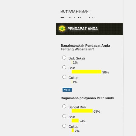
MUTIARA HIKMAH :
"Dari Pada Mengutuki
Kegelapan, Lebih Baik Ambil
Sebatang Lilin dan Nyalakan�
(Pepatah Tiongkok)
Bagaimanakah Pendapat Anda
Tentang Website ini?
Baik Sekali
1%
Baik
98%
Cukup
1%
Bagaimana pelayanan BPP Jambi
Sangat Baik
69%
Baik
24%
Cukup
7%