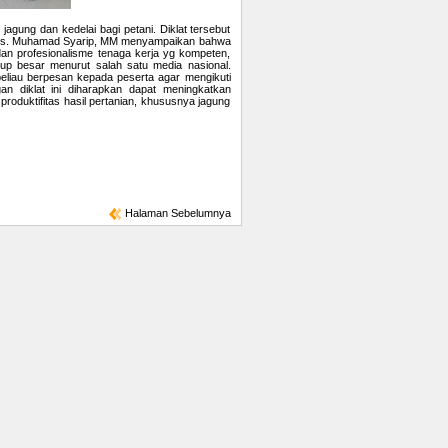
jagung dan kedelai bagi petani. Diklat tersebut
i Drs. Muhamad Syarip, MM menyampaikan bahwa
n profesionalisme tenaga kerja yg kompeten,
up besar menurut salah satu media nasional.
 beliau berpesan kepada peserta agar mengikuti
n diklat ini diharapkan dapat meningkatkan
oduktifitas hasil pertanian, khususnya jagung
Halaman Sebelumnya