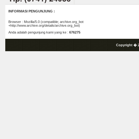
INFORMASI PENGUNJUNG :
Browser : Mozilla/5.0 (compatible; archive.org_bot
+http://www.archive.org/details/archive.org_bot)
Anda adalah pengunjung kami yang ke :
676275
Copyright � 2