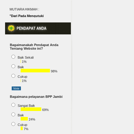
MUTIARA HIKMAH :
"Dari Pada Mengutuki
Kegelapan, Lebih Baik Ambil
Sebatang Lilin dan Nyalakan�
(Pepatah Tiongkok)
Bagaimanakah Pendapat Anda
Tentang Website ini?
Baik Sekali
1%
Baik
98%
Cukup
1%
Bagaimana pelayanan BPP Jambi
Sangat Baik
69%
Baik
24%
Cukup
7%