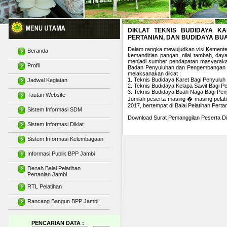
DIKLAT TEKNIS BUDIDAYA K
PERTANIAN, DAN BUDIDAYA BU
Dalam rangka mewujudkan visi Kementeri
Beranda
kemandirian pangan, nilai tambah, day
menjadi sumber pendapatan masyarakat
Profil
Badan Penyuluhan dan Pengembangan Su
melaksanakan diklat :
1. Teknis Budidaya Karet Bagi Penyuluh
Jadwal Kegiatan
2. Teknis Budidaya Kelapa Sawit Bagi P
3. Teknis Budidaya Buah Naga Bagi Pen
Tautan Website
Jumlah peserta masing � masing pelatih
2017, bertempat di Balai Pelatihan Perta
Sistem Informasi SDM
Download Surat Pemanggilan Peserta Di
Sistem Informasi Diklat
Sistem Informasi Kelembagaan
Informasi Publik BPP Jambi
Denah Balai Pelatihan
Pertanian Jambi
RTL Pelatihan
Rancang Bangun BPP Jambi
PENCARIAN DATA :