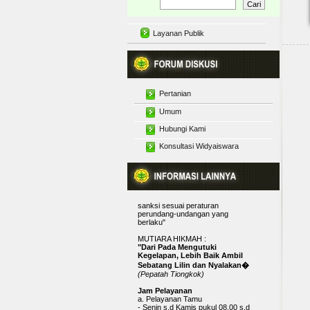
Layanan Publik
Pertanian
Motto
"BAPELTAN JAMBI BISA"
Budidaya Tanaman
Umum
Maklumat Pelayanan Infromasi
Publik
Pelatihan Pertanian
Hubungi Kami
Diskusi Pertanian
"Dengan ini, kami menyatakan
Secara Menyeluruh
sanggup menyelenggarakan
Penyuluhan Pertanian
Konsultasi Widyaiswara
Interaktif
pelayanan informasi publik yang
telah ditetapkan, dan apabila tidak
Tanggapan Artikel dan
menepati janji, kami siap menerima
Karya Tulis
sanksi sesuai peraturan
Widyaiswara
perundang-undangan yang
berlaku"
MUTIARA HIKMAH :
"Dari Pada Mengutuki
Kegelapan, Lebih Baik Ambil
Sebatang Lilin dan Nyalakan�
(Pepatah Tiongkok)
Jam Pelayanan
a. Pelayanan Tamu
- Senin s.d Kamis pukul 08.00 s.d
16.00 wib
- Istirahat pukul 12.00 s.d 13.00 wib
- Jumat pukul 08.00 s.d 16.30 wib