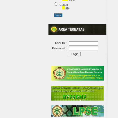
23%
Cukup
9%
User ID :
Password :