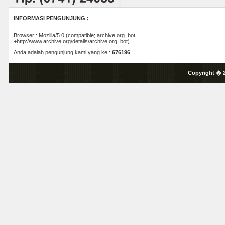
INFORMASI PENGUNJUNG :
Browser : Mozilla/5.0 (compatible; archive.org_bot
+http://www.archive.org/details/archive.org_bot)
Anda adalah pengunjung kami yang ke :
676196
Copyright � 2