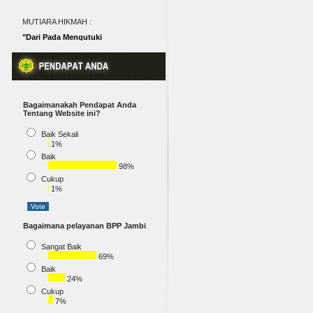
MUTIARA HIKMAH :
"Dari Pada Mengutuki
Kegelapan, Lebih Baik Ambil
Sebatang Lilin dan Nyalakan�
(Pepatah Tiongkok)
Bagaimanakah Pendapat Anda
Tentang Website ini?
Baik Sekali
1%
Baik
98%
Cukup
1%
Bagaimana pelayanan BPP Jambi
Sangat Baik
69%
Baik
24%
Cukup
7%