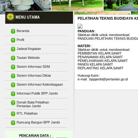
PELATIHAN TEKNIS BUDIDAYA K
Beranda
PANDUAN
:
Silahkan diklik untuk mendownload
PANDUAN PELATIHAN TEKNIS BUDIDA
Profil
MATERI
:
Jadwal Kegiatan
Silahkan diklik untuk mendownload
PEMBIBITAN KELAPA SAWIT
PENANAMAN KELAPA SAWIT
Tautan Website
PEMELIHARAAN KELAPA SAWIT
PANEN KELAPA SAWIT
Sistem Informasi SDM
REPLANTING KELAPA SAWIT
Sistem Informasi Diklat
Hubungi Kami :
e-mail :
bppjambi@pertanian.go.id
Sistem Informasi Kelembagaan
Informasi Publik BPP Jambi
Denah Balai Pelatihan
Pertanian Jambi
RTL Pelatihan
Rancang Bangun BPP Jambi
PENCARIAN DATA :