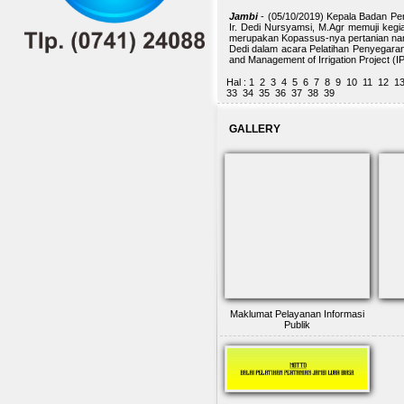
Jambi
- (05/10/2019) Kepala Badan Pe
Ir. Dedi Nursyamsi, M.Agr memuji kegi
merupakan Kopassus-nya pertanian namu
Dedi dalam acara Pelatihan Penyegaran
and Management of Irrigation Project (I
Hal : 1
2
3
4
5
6
7
8
9
10
11
12
1
33
34
35
36
37
38
39
GALLERY
Maklumat Pelayanan Informasi
Publik