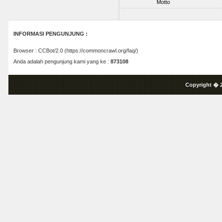
Motto
INFORMASI PENGUNJUNG :
Browser : CCBot/2.0 (https://commoncrawl.org/faq/)
Anda adalah pengunjung kami yang ke :
873108
Copyright � 2