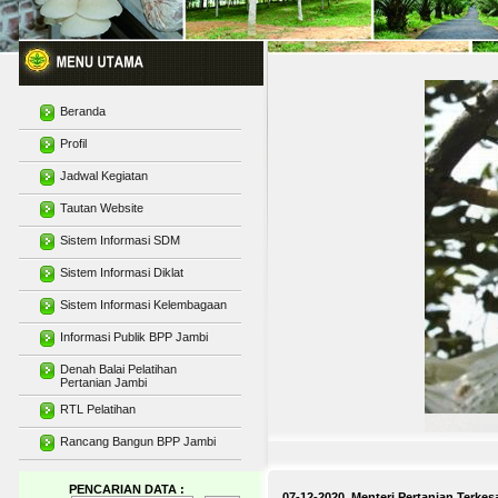
Beranda
Profil
Jadwal Kegiatan
Tautan Website
Sistem Informasi SDM
Sistem Informasi Diklat
Sistem Informasi Kelembagaan
Informasi Publik BPP Jambi
Denah Balai Pelatihan
Pertanian Jambi
RTL Pelatihan
Gedung Unit Pembelajaran Multi Media 
Rancang Bangun BPP Jambi
PENCARIAN DATA :
07-12-2020 Menteri Pertanian Terkes