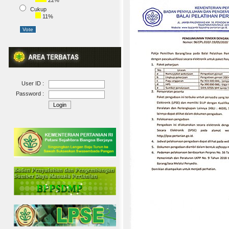
22%
Cukup
11%
User ID :
Password :