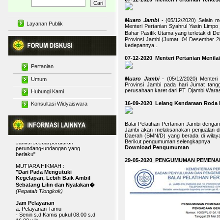
Muaro Jambi
- (05/12/2020) Selain m
Layanan Publik
Menteri Pertanian Syahrul Yasin Limpo
Bahar Pasifik Utama yang terletak di
Provinsi Jambi (Jumat, 04 Desember 202
kedepannya...
07-12-2020 Menteri Pertanian Menila
Pertanian
Motto
"BAPELTAN JAMBI BISA"
Muaro Jambi
- (05/12/2020) Menteri
Budidaya Tanaman
Umum
Maklumat Pelayanan Infromasi
Provinsi Jambi pada hari Jumat tang
Publik
Pelatihan Pertanian
perusahaan karet dari PT. Djambi Waras
Hubungi Kami
Diskusi Pertanian
"Dengan ini, kami menyatakan
Secara Menyeluruh
Penyuluhan Pertanian
sanggup menyelenggarakan
16-09-2020 Lelang Kendaraan Roda
Konsultasi Widyaiswara
Interaktif
pelayanan informasi publik yang
telah ditetapkan, dan apabila tidak
Tanggapan Artikel dan
menepati janji, kami siap menerima
Karya Tulis
Balai Pelatihan Pertanian Jambi deng
sanksi sesuai peraturan
Widyaiswara
Jambi akan melaksanakan penjualan di
perundang-undangan yang
Daerah (BMN/D) yang berada di wila
berlaku"
Berikut pengumuman selengkapnya
Download Pengumuman
MUTIARA HIKMAH :
"Dari Pada Mengutuki
29-05-2020 PENGUMUMAN PEMENA
Kegelapan, Lebih Baik Ambil
Sebatang Lilin dan Nyalakan�
(Pepatah Tiongkok)
Jam Pelayanan
a. Pelayanan Tamu
- Senin s.d Kamis pukul 08.00 s.d
16.00 wib
- Istirahat pukul 12.00 s.d 13.00 wib
- Jumat pukul 08.00 s.d 16.30 wib