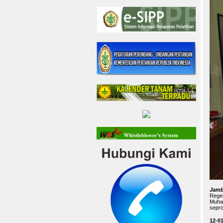
Jamb
Regen
Muham
sepro
12-0