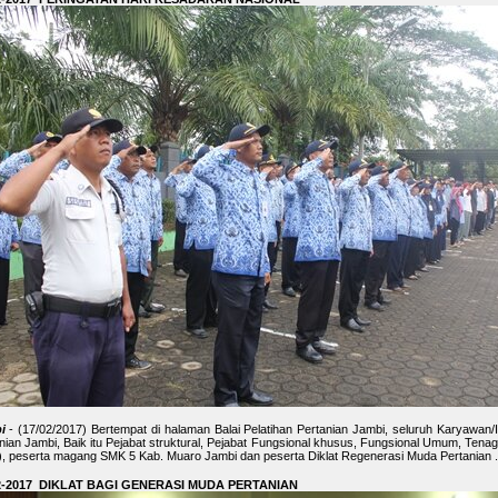
i
- (17/02/2017) Bertempat di halaman Balai Pelatihan Pertanian Jambi, seluruh Karyawan/I 
nian Jambi, Baik itu Pejabat struktural, Pejabat Fungsional khusus, Fungsional Umum, Tena
, peserta magang SMK 5 Kab. Muaro Jambi dan peserta Diklat Regenerasi Muda Pertanian .
2-2017 DIKLAT BAGI GENERASI MUDA PERTANIAN