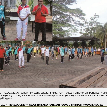
i
- (10/02/2017) Senam Bersama antara 3 (tiga) UPT pusat Kementerian Pertanian yaitu 
nian (BPP) Jambi, Balai Pengkajian Teknologi pertanian (BPTP) Jambi dan Balai Karantina 
ai kegiatan...
01-2017 TERWUJUDNYA SWASEMBADA PANGAN PADA GENERASI MUDA BANGSA