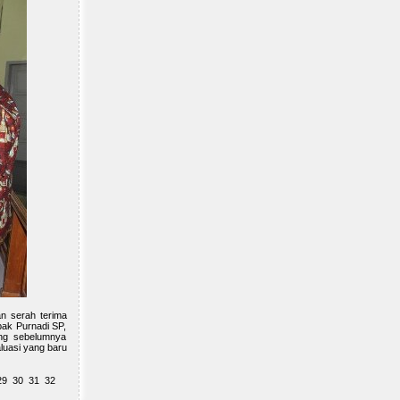
an serah terima
pak Purnadi SP,
ang sebelumnya
luasi yang baru
29
30
31
32