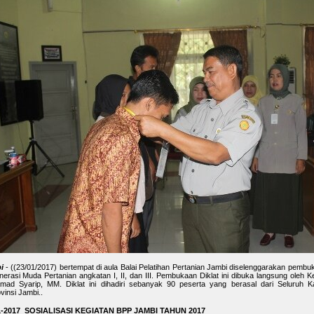
i
- ((23/01/2017) bertempat di aula Balai Pelatihan Pertanian Jambi diselenggarakan pembuk
erasi Muda Pertanian angkatan I, II, dan III. Pembukaan Diklat ini dibuka langsung oleh Ke
ad Syarip, MM. Diklat ini dihadiri sebanyak 90 peserta yang berasal dari Seluruh K
vinsi Jambi..
1-2017 SOSIALISASI KEGIATAN BPP JAMBI TAHUN 2017