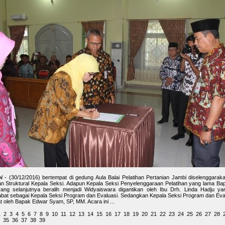
i
- (30/12/2016) bertempat di gedung Aula Balai Pelatihan Pertanian Jambi diselenggarak
an Struktural Kepala Seksi. Adapun Kepala Seksi Penyelenggaraan Pelatihan yang lama Ba
ng selanjutnya beralih menjadi Widyaiswara digantikan oleh Ibu Drh. Linda Hadju y
bat sebagai Kepala Seksi Program dan Evaluasi. Sedangkan Kepala Seksi Program dan Eva
at oleh Bapak Edwar Syam, SP, MM. Acara ini ...
1
2
3
4
5
6
7
8
9
10
11
12
13
14
15
16
17
18
19
20
21
22
23
24
25
26
27
28
35
36
37
38
39