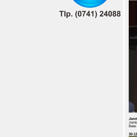
Jamb
Jambi
Balai
30-1