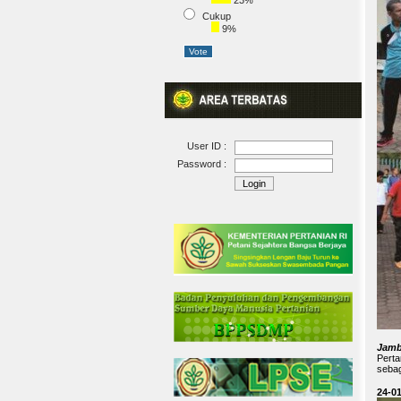
23%
Cukup
9%
User ID :
Password :
Jamb
Perta
sebag
24-