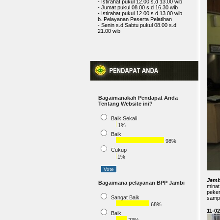
Bagaimanakah Pendapat Anda
Tentang Website ini?
Baik Sekali
1%
Baik
98%
Cukup
1%
Jamb
Bagaimana pelayanan BPP Jambi
minat
peker
Sangat Baik
sampi
68%
11-0
Baik