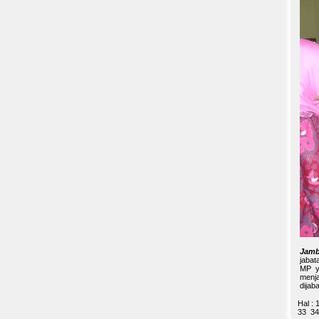
Jamb
jabat
MP ya
menja
dijab
Hal :
33
34