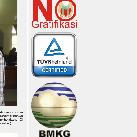
alah menurunnya
berasumsi bahwa
terbelakang. Di
seeker)...