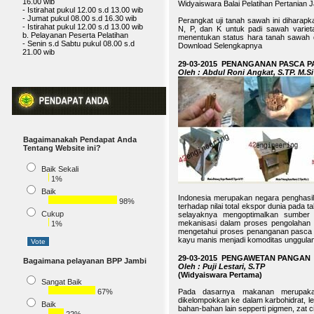
Widyaiswara Balai Pelatihan Pertanian 
- Istirahat pukul 12.00 s.d 13.00 wib
b. Pelayanan Peserta Pelatihan
Perangkat uji tanah sawah ini dihara
- Senin s.d Sabtu pukul 08.00 s.d
N, P, dan K untuk padi sawah varieta
21.00 wib
menentukan status hara tanah sawah 
Download Selengkapnya
29-03-2015 PENANGANAN PASCA P
Oleh : Abdul Roni Angkat, S.TP. M.Si
Bagaimanakah Pendapat Anda
Tentang Website ini?
Baik Sekali
1%
Baik
Indonesia merupakan negara penghasil
98%
terhadap nilai total ekspor dunia pada 
Cukup
selayaknya mengoptimalkan sumber d
mekanisasi dalam proses pengolahan h
1%
mengetahui proses penanganan pasca 
kayu manis menjadi komoditas unggulan y
29-03-2015 PENGAWETAN PANGAN
Bagaimana pelayanan BPP Jambi
Oleh : Puji Lestari, S.TP
(Widyaiswara Pertama)
Sangat Baik
67%
Pada dasarnya makanan merupak
dikelompokkan ke dalam karbohidrat, lem
Baik
bahan-bahan lain sepperti pigmen, zat cit