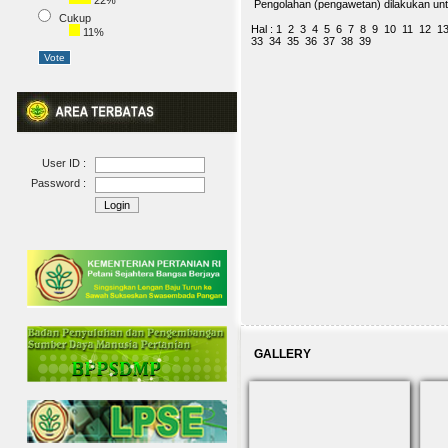
22%
Pengolahan (pengawetan) dilakukan u
Cukup
Hal :
1
2
3
4
5
6
7
8
9
10
11
12
1
11%
33
34
35
36
37
38
39
User ID :
Password :
GALLERY