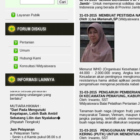
Jambi
- Untuk mempererat soliditas da
Indonesia yang berada di Provinsi Jambi
Layanan Publik
31-03-2015 MEMBUAT PESTISIDA N
Oleh :Lisa Marianah,SP
(Widyaiswara
Pertanian
Motto
"BAPELTAN JAMBI BISA"
Budidaya Tanaman
Umum
Maklumat Pelayanan Infromasi
Pelatihan Pertanian
Hubungi Kami
Diskusi Pertanian
Publik
Secara Menyeluruh
"Dengan ini, kami menyatakan
Penyuluhan Pertanian
Konsultasi Widyaiswara
Interaktif
sanggup menyelenggarakan
Menurut WHO (Organisasi Kesehatan Dun
pelayanan informasi publik yang
44.000 - 2.000.000 orang. Angka ker
Tanggapan Artikel dan
telah ditetapkan, dan apabila tidak
Kesadaran akan pentingnya mengkonsum
Karya Tulis
menepati janji, kami siap menerima
resistannya hama akibat aplikasi pest
Widyaiswara
sanksi sesuai peraturan
pengetahuan mengenai pestisida nabati
perundang-undangan yang
berlaku"
31-03-2015 PENGARUH PEMBERI
DI KECAMATAN PEMAYUNG, KABUPA
MUTIARA HIKMAH :
Oleh: Irwanto, SST
"Dari Pada Mengutuki
Widyaiswara Balai Pelatihan Pertanian 
Kegelapan, Lebih Baik Ambil
Sebatang Lilin dan Nyalakan�
Tanaman buah naga (dragon fruit) yan
(Pepatah Tiongkok)
masyarakat Taiwan, Vietnam, maupun t
jangka panjang, terlebih untuk meme
Jam Pelayanan
buah naga tetap akan dilakukan sepanj
a. Pelayanan Tamu
- Senin s.d Kamis pukul 08.00 s.d
31-03-2015 PENGGUNAAN PERAN
16.00 wib
KERING (PUTK) UNTUK MENENTUK
- Istirahat pukul 12.00 s.d 13.00 wib
Oleh: Irwanto, SST
- Jumat pukul 08.00 s.d 16.30 wib