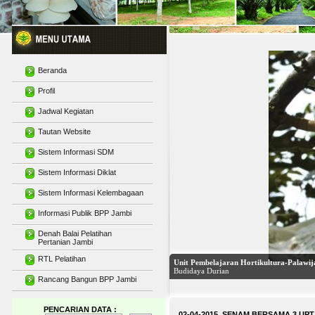
Beranda
Profil
Jadwal Kegiatan
Tautan Website
Sistem Informasi SDM
Sistem Informasi Diklat
Sistem Informasi Kelembagaan
Informasi Publik BPP Jambi
Denah Balai Pelatihan
Pertanian Jambi
RTL Pelatihan
Rancang Bangun BPP Jambi
Gedung Unit Pembelajaran Multi Media 
PENCARIAN DATA :
02-04-2015 SENAM BERSAMA 3 UPT