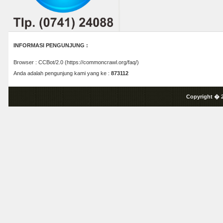
INFORMASI PENGUNJUNG :
Browser : CCBot/2.0 (https://commoncrawl.org/faq/)
Anda adalah pengunjung kami yang ke :
873112
Copyright � 2