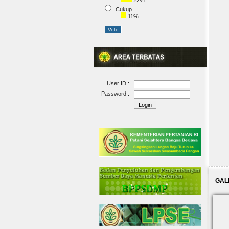
22%
Cukup
11%
User ID :
Password :
GAL