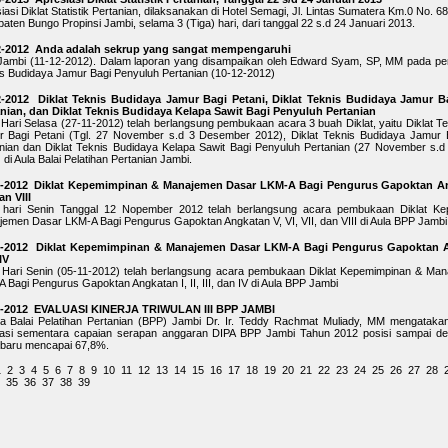
iasi Diklat Statistik Pertanian, dilaksanakan di Hotel Semagi, Jl. Lintas Sumatera Km.0 No. 
aten Bungo Propinsi Jambi, selama 3 (Tiga) hari, dari tanggal 22 s.d 24 Januari 2013.
2-2012 Anda adalah sekrup yang sangat mempengaruhi
ambi (11-12-2012). Dalam laporan yang disampaikan oleh Edward Syam, SP, MM pada pen
s Budidaya Jamur Bagi Penyuluh Pertanian (10-12-2012)
2-2012 Diklat Teknis Budidaya Jamur Bagi Petani, Diklat Teknis Budidaya Jamur B
nian, dan Diklat Teknis Budidaya Kelapa Sawit Bagi Penyuluh Pertanian
Hari Selasa (27-11-2012) telah berlangsung pembukaan acara 3 buah Diklat, yaitu Diklat T
 Bagi Petani (Tgl. 27 November s.d 3 Desember 2012), Diklat Teknis Budidaya Jamur 
nian dan Diklat Teknis Budidaya Kelapa Sawit Bagi Penyuluh Pertanian (27 November s.
 di Aula Balai Pelatihan Pertanian Jambi.
1-2012 Diklat Kepemimpinan & Manajemen Dasar LKM-A Bagi Pengurus Gapoktan Ang
an VIII
 hari Senin Tanggal 12 Nopember 2012 telah berlangsung acara pembukaan Diklat K
emen Dasar LKM-A Bagi Pengurus Gapoktan Angkatan V, VI, VII, dan VIII di Aula BPP Jambi
1-2012 Diklat Kepemimpinan & Manajemen Dasar LKM-A Bagi Pengurus Gapoktan Ang
 IV
Hari Senin (05-11-2012) telah berlangsung acara pembukaan Diklat Kepemimpinan & Ma
 Bagi Pengurus Gapoktan Angkatan I, II, III, dan IV di Aula BPP Jambi
1-2012 EVALUASI KINERJA TRIWULAN III BPP JAMBI
a Balai Pelatihan Pertanian (BPP) Jambi Dr. Ir. Teddy Rachmat Muliady, MM mengatakan
uasi sementara capaian serapan anggaran DIPA BPP Jambi Tahun 2012 posisi sampai d
baru mencapai 67,8%.
1
2
3
4
5
6
7
8
9
10
11
12
13
14
15
16
17
18
19
20
21
22
23
24
25
26
27
28
35
36
37
38
39