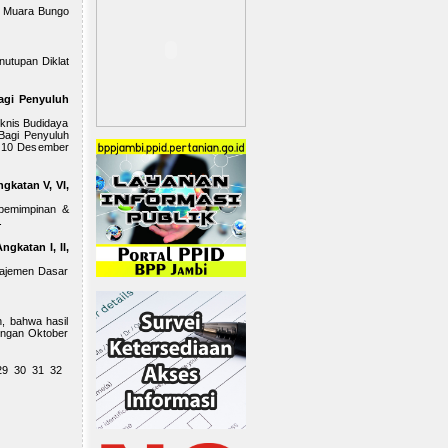
68 Muara Bungo
utupan Diklat
agi Penyuluh
eknis Budidaya
Bagi Penyuluh
d 10 Desember
katan V, VI,
epemimpinan &
.
katan I, II,
najemen Dasar
, bahwa hasil
engan Oktober
29
30
31
32