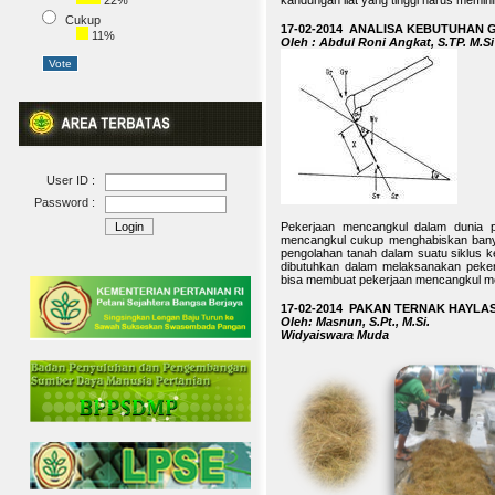
22%
kandungan liat yang tinggi harus memini
Cukup
17-02-2014 ANALISA KEBUTUHAN
11%
Oleh : Abdul Roni Angkat, S.TP. M.Si
User ID :
Password :
Pekerjaan mencangkul dalam dunia p
mencangkul cukup menghabiskan banyak
pengolahan tanah dalam suatu siklus ke
dibutuhkan dalam melaksanakan pekerj
bisa membuat pekerjaan mencangkul menja
17-02-2014 PAKAN TERNAK HAYLAS
Oleh: Masnun, S.Pt., M.Si.
Widyaiswara Muda