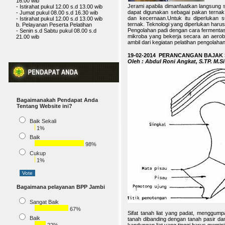
- Istirahat pukul 12.00 s.d 13.00 wib
Jerami apabila dimanfaatkan langsung s
b. Pelayanan Peserta Pelatihan
dapat digunakan sebagai pakan ternak p
- Senin s.d Sabtu pukul 08.00 s.d
dan kecernaan.Untuk itu diperlukan s
21.00 wib
ternak. Teknologi yang diperlukan haru
Pengolahan padi dengan cara fermentas
mikroba yang bekerja secara an aerob.
ambil dari kegiatan pelatihan pengolaha
19-02-2014 PERANCANGAN BAJAK
Oleh : Abdul Roni Angkat, S.TP. M.Si
Bagaimanakah Pendapat Anda
Tentang Website ini?
Baik Sekali
1%
Baik
98%
Cukup
1%
Bagaimana pelayanan BPP Jambi
Sangat Baik
67%
Sifat tanah liat yang padat, menggump
Baik
tanah dibanding dengan tanah pasir da