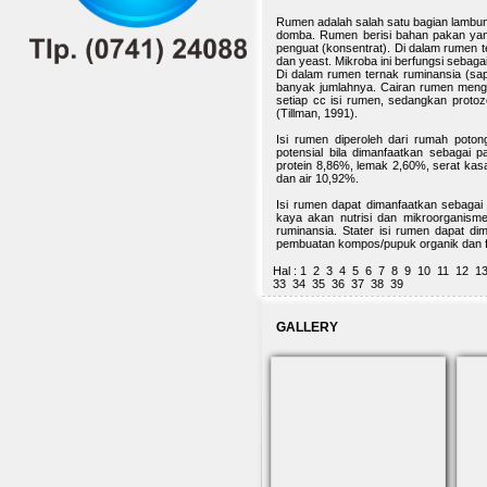
Rumen adalah salah satu bagian lambun
domba. Rumen berisi bahan pakan yang
penguat (konsentrat). Di dalam rumen te
dan yeast. Mikroba ini berfungsi sebaga
Di dalam rumen ternak ruminansia (sa
banyak jumlahnya. Cairan rumen mengan
setiap cc isi rumen, sedangkan protoz
(Tillman, 1991).
Isi rumen diperoleh dari rumah poton
potensial bila dimanfaatkan sebagai 
protein 8,86%, lemak 2,60%, serat ka
dan air 10,92%.
Isi rumen dapat dimanfaatkan sebagai 
kaya akan nutrisi dan mikroorganisme.
ruminansia. Stater isi rumen dapat di
pembuatan kompos/pupuk organik dan fer
Hal :
1
2
3
4
5
6
7
8
9
10
11
12
1
33
34
35
36
37
38
39
GALLERY