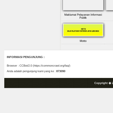
Maklumat Pelayanan Informasi
Publik
Motto
INFORMASI PENGUNJUNG :
Browser : CCBot/2.0 (https://commoncrawl.org/faq/)
Anda adalah pengunjung kami yang ke :
873090
Copyright � 2