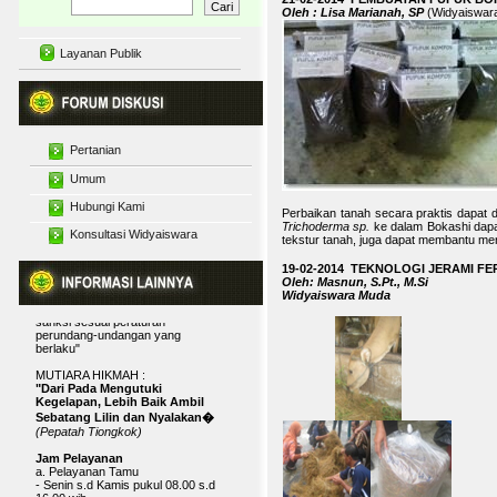
Oleh : Lisa Marianah, SP
(Widyaiswar
Layanan Publik
Pertanian
Motto
"BAPELTAN JAMBI BISA"
Budidaya Tanaman
Umum
Maklumat Pelayanan Infromasi
Publik
Pelatihan Pertanian
Hubungi Kami
Diskusi Pertanian
Perbaikan tanah secara praktis dapat
"Dengan ini, kami menyatakan
Secara Menyeluruh
Trichoderma sp.
ke dalam Bokashi dapa
Penyuluhan Pertanian
sanggup menyelenggarakan
Konsultasi Widyaiswara
Interaktif
tekstur tanah, juga dapat membantu me
pelayanan informasi publik yang
telah ditetapkan, dan apabila tidak
Tanggapan Artikel dan
19-02-2014 TEKNOLOGI JERAMI F
menepati janji, kami siap menerima
Karya Tulis
Oleh: Masnun, S.Pt., M.Si
sanksi sesuai peraturan
Widyaiswara
Widyaiswara Muda
perundang-undangan yang
berlaku"
MUTIARA HIKMAH :
"Dari Pada Mengutuki
Kegelapan, Lebih Baik Ambil
Sebatang Lilin dan Nyalakan�
(Pepatah Tiongkok)
Jam Pelayanan
a. Pelayanan Tamu
- Senin s.d Kamis pukul 08.00 s.d
16.00 wib
- Istirahat pukul 12.00 s.d 13.00 wib
- Jumat pukul 08.00 s.d 16.30 wib