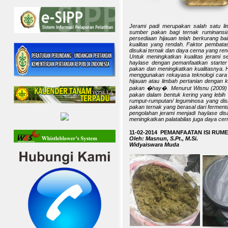
Jerami padi merupakan salah satu l
sumber pakan bagi ternak ruminansi
persediaan hijauan telah berkurang ba
kualitas yang rendah. Faktor pembatas
disukai ternak dan daya cerna yang ren
Untuk meningkatkan kualitas jerami s
haylase dengan pemanfaatkan starte
pakan dan meningkatkan kualitasnya. 
menggunakan rekayasa teknologi cara 
hijauan atau limbah pertanian dengan k
pakan �hay�. Menurut Wisnu (2009) 
pakan dalam bentuk kering yang lebih 
rumput-rumputan/ leguminosa yang dis
pakan ternak yang berasal dari ferment
pengolahan jerami menjadi haylase dis
meningkatkan palatabilas juga daya cer
11-02-2014 PEMANFAATAN ISI RUM
Oleh: Masnun, S.Pt., M.Si.
Widyaiswara Muda