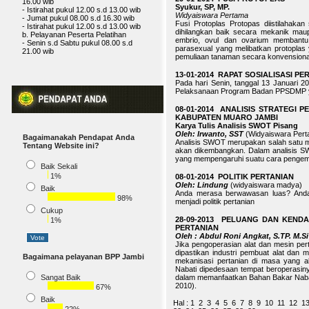
- Istirahat pukul 12.00 s.d 13.00 wib
Syukur, SP, MP.
b. Pelayanan Peserta Pelatihan
Widyaiswara Pertama
- Senin s.d Sabtu pukul 08.00 s.d
Fusi Protoplas Protopas diistilahakan
21.00 wib
dihilangkan baik secara mekanik maup
embrio, ovul dan ovarium membantu 
parasexual yang melibatkan protoplas 
pemuliaan tanaman secara konvensiona
13-01-2014 RAPAT SOSIALISASI
Pada hari Senin, tanggal 13 Januari 2
Pelaksanaan Program Badan PPSDMP yang
08-01-2014 ANALISIS STRATEGI
KABUPATEN MUARO JAMBI
Karya Tulis Analisis SWOT Pisang
Oleh: Irwanto, SST
(Widyaiswara Pert
Bagaimanakah Pendapat Anda
Analisis SWOT merupakan salah satu me
Tentang Website ini?
akan dikembangkan. Dalam analisis SW
yang mempengaruhi suatu cara pengemb
Baik Sekali
1%
08-01-2014 POLITIK PERTANIAN
Oleh: Lindung
(widyaiswara madya)
Baik
Anda merasa berwawasan luas? Anda ha
98%
menjadi politik pertanian
Cukup
28-09-2013 PELUANG DAN KEND
1%
PERTANIAN
Oleh : Abdul Roni Angkat, S.TP. M.Si
Jika pengoperasian alat dan mesin pe
dipastikan industri pembuat alat dan 
Bagaimana pelayanan BPP Jambi
mekanisasi pertanian di masa yang a
Nabati dipedesaan tempat beroperasiny
Sangat Baik
dalam memanfaatkan Bahan Bakar Nabati 
2010).
67%
Baik
Hal :
1
2
3
4
5
6
7
8
9
10
11
12
1