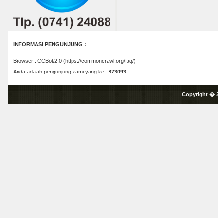
INFORMASI PENGUNJUNG :
Browser : CCBot/2.0 (https://commoncrawl.org/faq/)
Anda adalah pengunjung kami yang ke :
873093
Copyright � 2