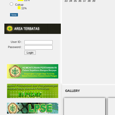
22%
33
34
35
36
37
38
39
Cukup
11%
User ID :
Password :
GALLERY