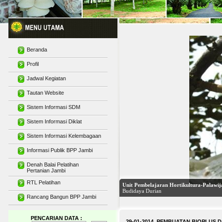
Beranda
Profil
Jadwal Kegiatan
Tautan Website
Sistem Informasi SDM
Sistem Informasi Diklat
Sistem Informasi Kelembagaan
Informasi Publik BPP Jambi
Denah Balai Pelatihan
Pertanian Jambi
RTL Pelatihan
Rancang Bangun BPP Jambi
Gedung Unit Pembelajaran Multi Media 
PENCARIAN DATA :
29-01-2014 PEMBUATAN BIOPLUS D