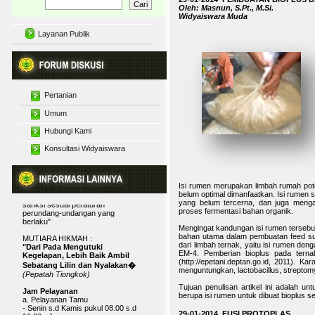
Oleh: Masnun, S.Pt., M.Si.
Widyaiswara Muda
Layanan Publik
Pertanian
Motto
"BAPELTAN JAMBI BISA"
Budidaya Tanaman
Umum
Maklumat Pelayanan Infromasi
Pelatihan Pertanian
Hubungi Kami
Diskusi Pertanian
Publik
Secara Menyeluruh
"Dengan ini, kami menyatakan
Penyuluhan Pertanian
Konsultasi Widyaiswara
Interaktif
sanggup menyelenggarakan
pelayanan informasi publik yang
Tanggapan Artikel dan
telah ditetapkan, dan apabila tidak
Karya Tulis
menepati janji, kami siap menerima
Widyaiswara
sanksi sesuai peraturan
Isi rumen merupakan limbah rumah pot
perundang-undangan yang
belum optimal dimanfaatkan. Isi rumen
berlaku"
yang belum tercerna, dan juga meng
proses fermentasi bahan organik.
MUTIARA HIKMAH :
"Dari Pada Mengutuki
Mengingat kandungan isi rumen tersebut
Kegelapan, Lebih Baik Ambil
bahan utama dalam pembuatan feed sup
Sebatang Lilin dan Nyalakan�
dari limbah ternak, yaitu isi rumen de
EM-4. Pemberian bioplus pada terna
(Pepatah Tiongkok)
(http://epetani.deptan.go.id, 2011). K
menguntungkan, lactobacillus, streptom
Jam Pelayanan
a. Pelayanan Tamu
Tujuan penulisan artikel ini adalah 
- Senin s.d Kamis pukul 08.00 s.d
berupa isi rumen untuk dibuat bioplus s
16.00 wib
- Istirahat pukul 12.00 s.d 13.00 wib
- Jumat pukul 08.00 s.d 16.30 wib
29-01-2014 FUSI PROTOPLAS